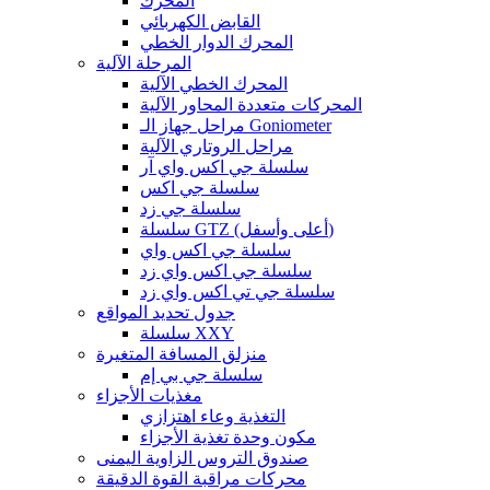
المحرك
القابض الكهربائي
المحرك الدوار الخطي
المرحلة الآلية
المحرك الخطي الآلية
المحركات متعددة المحاور الآلية
مراحل جهاز الـ Goniometer
مراحل الروتاري الآلية
سلسلة جي اكس واي آر
سلسلة جي اكس
سلسلة جي زد
سلسلة GTZ (أعلى وأسفل)
سلسلة جي اكس واي
سلسلة جي اكس واي زد
سلسلة جي تي اكس واي زد
جدول تحديد المواقع
سلسلة XXY
منزلق المسافة المتغيرة
سلسلة جي بي إم
مغذيات الأجزاء
التغذية وعاء اهتزازي
مكون وحدة تغذية الأجزاء
صندوق التروس الزاوية اليمنى
محركات مراقبة القوة الدقيقة