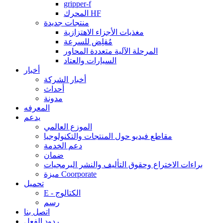
gripper-f
المحرك HF
منتجات جديدة
مغذيات الأجزاء الاهتزازية
مُقلِض للسرعة
المرحلة الآلية متعددة المحاور
السيارات والعتاد
أخبار
أخبار الشركة
أحداث
مدونة
المعرفه
يدعم
الموزع العالمي
مقاطع فيديو حول المنتجات والتكنولوجيا
دعم الخدمة
ضمان
براءات الاختراع وحقوق التأليف والنشر البرمجيات
ميزة Coorporate
تحميل
E - الكتالوج
رسم
اتصل بنا
ردود الفعل