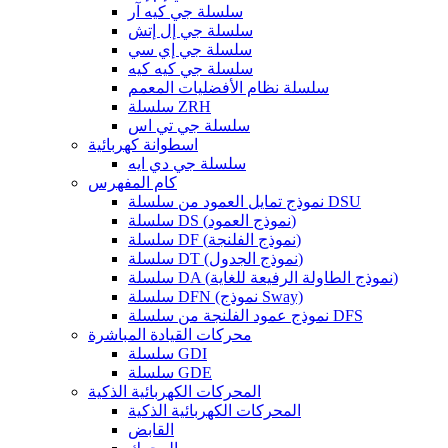
سلسلة جي كيه آر
سلسلة جي إل إتش
سلسلة جي إي سي
سلسلة جي كيه كيه
سلسلة نظام الأفضليات المعمم
سلسلة ZRH
سلسلة جي تي اس
اسطوانة كهربائية
سلسلة جي دي ايه
كام المفهرس
نموذج تمايل العمود من سلسلة DSU
سلسلة DS (نموذج العمود)
سلسلة DF (نموذج الفلنجة)
سلسلة DT (نموذج الجدول)
سلسلة DA (نموذج الطاولة الرفيعة للغاية)
سلسلة DFN (نموذج Sway)
نموذج عمود الفلنجة من سلسلة DFS
محركات القيادة المباشرة
سلسلة GDI
سلسلة GDE
المحركات الكهربائية الذكية
المحركات الكهربائية الذكية
القابض