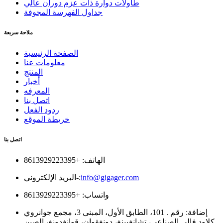
طاولات دوارة ذات عزم دوران عالي
جداول الفهرسة المجوفة
ملاحة سريعة
الصفحة الرئيسية
معلومات عنا
المنتج
أخبار
المعرفه
اتصل بنا
ردود الفعل
خريطة الموقع
اتصل بنا
الهاتف: +8613929223395
info@gigager.com
البريد الإلكتروني-:
واتساب: +8613929223395
إضافة: رقم . 101، الطابق الأول، المبنى 3، مجمع جوانروي
كلاود فالي الصناعي، تشانغبينغ، دونغقوان، قوانغدونغ، الصين