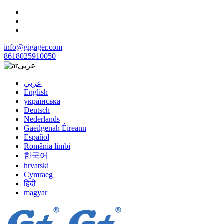
info@gigager.com
8618025910050
عربي
عربي
English
українська
Deutsch
Nederlands
Gaeilgenah Éireann
Español
România limbi
한국어
hrvatski
Cymraeg
हिंदी
magyar