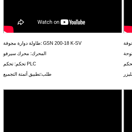
طاولة دوارة مجوفة: GSN 200-18 K-SV
المحرك: محرك سيرفو
تحكم: تحكم PLC
ليزر
طلب:
تطبيق أتمتة التجميع