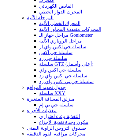
المحرك
القابض الكهربائي
المحرك الدوار الخطي
المرحلة الآلية
المحرك الخطي الآلية
المحركات متعددة المحاور الآلية
مراحل جهاز الـ Goniometer
مراحل الروتاري الآلية
سلسلة جي اكس واي آر
سلسلة جي اكس
سلسلة جي زد
سلسلة GTZ (أعلى وأسفل)
سلسلة جي اكس واي
سلسلة جي اكس واي زد
سلسلة جي تي اكس واي زد
جدول تحديد المواقع
سلسلة XXY
منزلق المسافة المتغيرة
سلسلة جي بي إم
مغذيات الأجزاء
التغذية وعاء اهتزازي
مكون وحدة تغذية الأجزاء
صندوق التروس الزاوية اليمنى
محركات مراقبة القوة الدقيقة