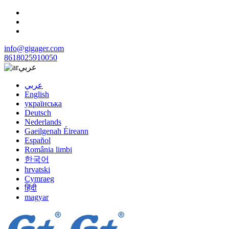
info@gigager.com
8618025910050
عربي
عربي
English
українська
Deutsch
Nederlands
Gaeilgenah Éireann
Español
România limbi
한국어
hrvatski
Cymraeg
हिंदी
magyar