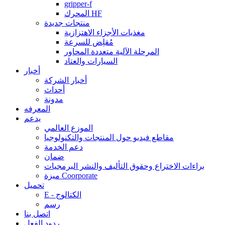
gripper-f
المحرك HF
منتجات جديدة
مغذيات الأجزاء الاهتزازية
مُقلِض للسرعة
المرحلة الآلية متعددة المحاور
السيارات والعتاد
أخبار
أخبار الشركة
أحداث
مدونة
المعرفه
يدعم
الموزع العالمي
مقاطع فيديو حول المنتجات والتكنولوجيا
دعم الخدمة
ضمان
براءات الاختراع وحقوق التأليف والنشر البرمجيات
ميزة Coorporate
تحميل
E - الكتالوج
رسم
اتصل بنا
ردود الفعل