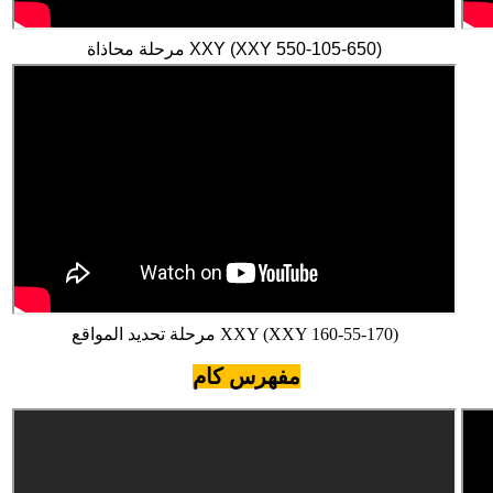
مرحلة محاذاة XXY (XXY 550-105-650)
مرحلة تحديد المواقع XXY (XXY 160-55-170)
مفهرس كام