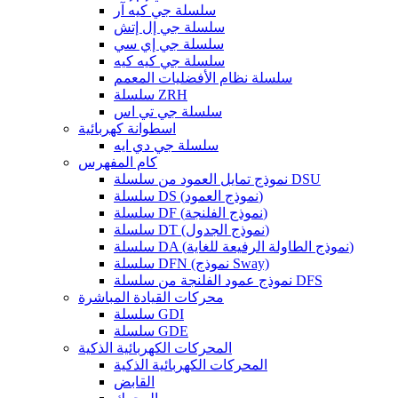
سلسلة جي كيه آر
سلسلة جي إل إتش
سلسلة جي إي سي
سلسلة جي كيه كيه
سلسلة نظام الأفضليات المعمم
سلسلة ZRH
سلسلة جي تي اس
اسطوانة كهربائية
سلسلة جي دي ايه
كام المفهرس
نموذج تمايل العمود من سلسلة DSU
سلسلة DS (نموذج العمود)
سلسلة DF (نموذج الفلنجة)
سلسلة DT (نموذج الجدول)
سلسلة DA (نموذج الطاولة الرفيعة للغاية)
سلسلة DFN (نموذج Sway)
نموذج عمود الفلنجة من سلسلة DFS
محركات القيادة المباشرة
سلسلة GDI
سلسلة GDE
المحركات الكهربائية الذكية
المحركات الكهربائية الذكية
القابض