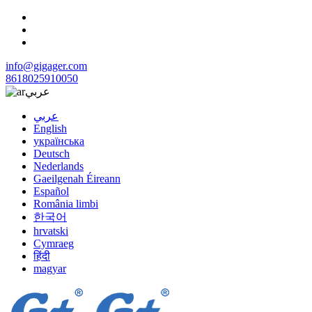
info@gigager.com
8618025910050
عربي
عربي
English
українська
Deutsch
Nederlands
Gaeilgenah Éireann
Español
România limbi
한국어
hrvatski
Cymraeg
हिंदी
magyar