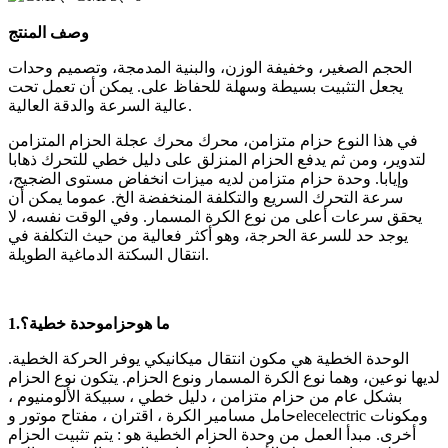
وصف المنتج
الحجم الصغير، وخفيفة الوزن، والبنية المدمجة، وتصميم وحدات
يجعل التثبيت بسيطة وسهلة للحفاظ على. يمكن أن تعمل تحت
عالية السرعة والدقة العالية.
في هذا النوع حزام متزامن، محرك محرك عجلة الحزام المتزامن
لتدوير، ومن ثم يدفع الحزام المنزلق على دليل خطي للتحرك ذهابا
وإيابا. وحدة حزام متزامن لديه ميزات انخفاض مستوى الضجيج،
سرعة التحرك السريع والتكلفة المنخفضة الخ. عموما يمكن أن
يحقق سرعات أعلى من نوع الكرة المسمار. وفي الوقت نفسه، لا
يوجد حد للسرعة الحرجة، وهو أكثر فعالية من حيث التكلفة في
انتقال السكتة الدماغية الطويلة.
ما هو
حزام
وحدة خطية؟
1.
الوحدة الخطية هي مكون انتقال ميكانيكي يوفر الحركة الخطية.
لديها نوعين، وهما نوع الكرة المسمار ونوع الحزام. يتكون نوع الحزام
بشكل عام من حزام متزامن ، دليل خطي ، سبيكة الألومنيوم ،
حامل مسامير الكرة ، اقتران ، مفتاح موتور وelecelectric ومكونات
أخرى. مبدأ العمل من وحدة الحزام الخطية هو : يتم تثبيت الحزام