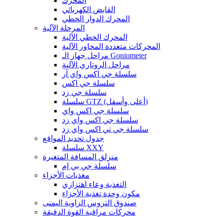
المحرك
القابض الكهربائي
المحرك الدوار الخطي
المرحلة الآلية
المحرك الخطي الآلية
المحركات متعددة المحاور الآلية
مراحل جهاز الـ Goniometer
مراحل الروتاري الآلية
سلسلة جي اكس واي آر
سلسلة جي اكس
سلسلة جي زد
سلسلة GTZ (أعلى وأسفل)
سلسلة جي اكس واي
سلسلة جي اكس واي زد
سلسلة جي تي اكس واي زد
جدول تحديد المواقع
سلسلة XXY
منزلق المسافة المتغيرة
سلسلة جي بي إم
مغذيات الأجزاء
التغذية وعاء اهتزازي
مكون وحدة تغذية الأجزاء
صندوق التروس الزاوية اليمنى
محركات مراقبة القوة الدقيقة