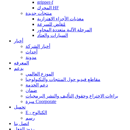
gripper-f
المحرك HF
منتجات جديدة
مغذيات الأجزاء الاهتزازية
مُقلِض للسرعة
المرحلة الآلية متعددة المحاور
السيارات والعتاد
أخبار
أخبار الشركة
أحداث
مدونة
المعرفه
يدعم
الموزع العالمي
مقاطع فيديو حول المنتجات والتكنولوجيا
دعم الخدمة
ضمان
براءات الاختراع وحقوق التأليف والنشر البرمجيات
ميزة Coorporate
تحميل
E - الكتالوج
رسم
اتصل بنا
ردود الفعل