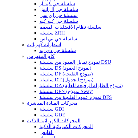
سلسلة جي كيه آر
سلسلة جي إل إتش
سلسلة جي إي سي
سلسلة جي كيه كيه
سلسلة نظام الأفضليات المعمم
سلسلة ZRH
سلسلة جي تي اس
اسطوانة كهربائية
سلسلة جي دي ايه
كام المفهرس
نموذج تمايل العمود من سلسلة DSU
سلسلة DS (نموذج العمود)
سلسلة DF (نموذج الفلنجة)
سلسلة DT (نموذج الجدول)
سلسلة DA (نموذج الطاولة الرفيعة للغاية)
سلسلة DFN (نموذج Sway)
نموذج عمود الفلنجة من سلسلة DFS
محركات القيادة المباشرة
سلسلة GDI
سلسلة GDE
المحركات الكهربائية الذكية
المحركات الكهربائية الذكية
القابض