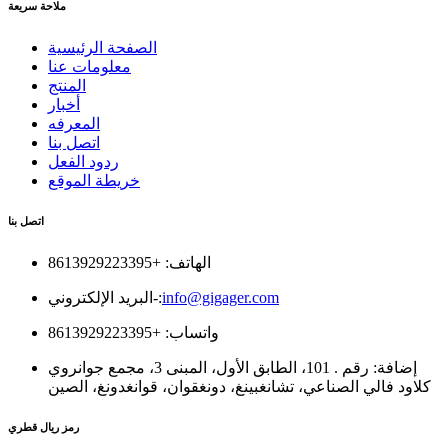
ملاحة سريعة
الصفحة الرئيسية
معلومات عنا
المنتج
أخبار
المعرفه
اتصل بنا
ردود الفعل
خريطة الموقع
اتصل بنا
الهاتف: +8613929223395
info@gigager.com
البريد الإلكتروني-:
واتساب: +8613929223395
إضافة: رقم . 101، الطابق الأول، المبنى 3، مجمع جوانروي
كلاود فالي الصناعي، تشانغبينغ، دونغقوان، قوانغدونغ، الصين
رمز ريال قطري